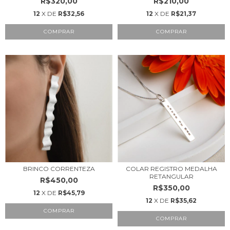
R$320,00
R$210,00
12
X DE
R$32,56
12
X DE
R$21,37
COMPRAR
BRINCO CORRENTEZA
COLAR REGISTRO MEDALHA
RETANGULAR
R$450,00
R$350,00
12
X DE
R$45,79
12
X DE
R$35,62
COMPRAR